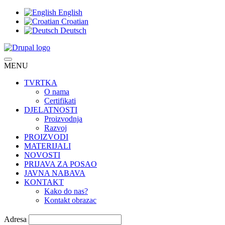
Skoči
English
na
Croatian
glavni
Deutsch
sadržaj
MENU
Main
navigation
TVRTKA
O nama
Certifikati
DJELATNOSTI
Proizvodnja
Razvoj
PROIZVODI
MATERIJALI
NOVOSTI
PRIJAVA ZA POSAO
JAVNA NABAVA
KONTAKT
Kako do nas?
Kontakt obrazac
Adresa